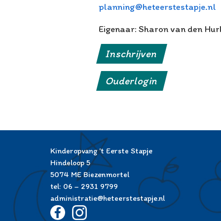
planning@heteerstestapje.nl
Eigenaar: Sharon van den Hur
Inschrijven
Ouderlogin
Kinderopvang ’t Eerste Stapje
Hindeloop 5
5074 ME Biezenmortel
tel: 06 – 2931 9799
administratie@heteerstestapje.nl