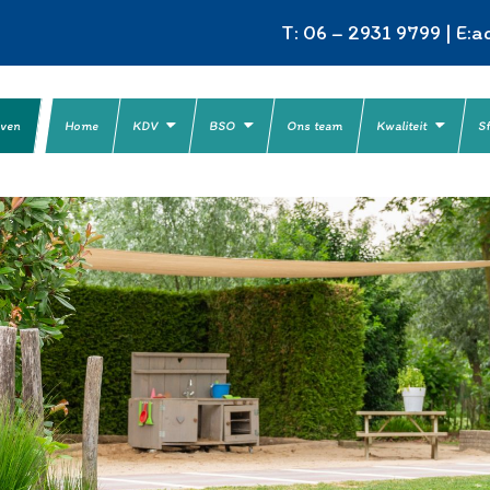
T: 06 – 2931 9799 | E:
ad
jven
Home
KDV
BSO
Ons team
Kwaliteit
S