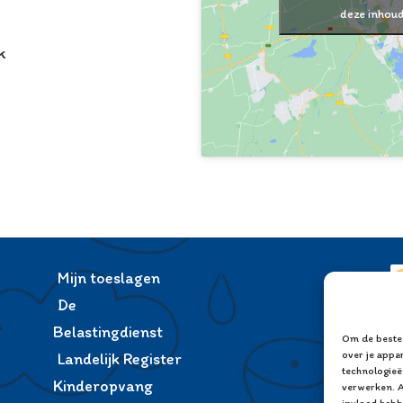
deze inhoud
k
Mijn toeslagen
De
Belastingdienst
Om de beste 
over je appa
Landelijk Register
technologieë
Kinderopvang
verwerken. A