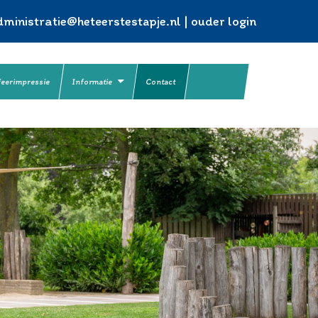
ministratie@heteerstestapje.nl
|
ouder login
feerimpressie
Informatie
Contact