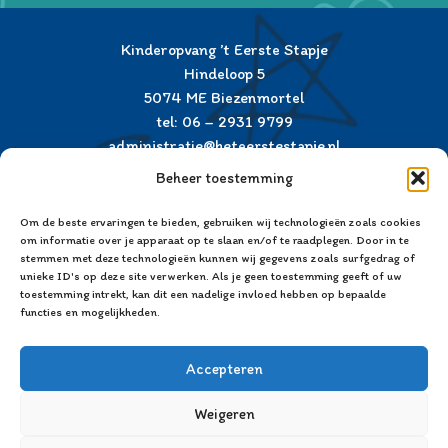
Kinderopvang ’t Eerste Stapje
Hindeloop 5
5074 ME Biezenmortel
tel: 06 – 2931 9799
administratie@heteerstestapje.nl
Beheer toestemming
Mijn toeslagen
Om de beste ervaringen te bieden, gebruiken wij technologieën zoals cookies
De Belastingdienst
om informatie over je apparaat op te slaan en/of te raadplegen. Door in te
stemmen met deze technologieën kunnen wij gegevens zoals surfgedrag of
Landelijk Register Kinderopvang
unieke ID's op deze site verwerken. Als je geen toestemming geeft of uw
toestemming intrekt, kan dit een nadelige invloed hebben op bepaalde
GGD Hart voor Brabant
functies en mogelijkheden.
Cookiebeleid (EU)
Accepteren
Weigeren