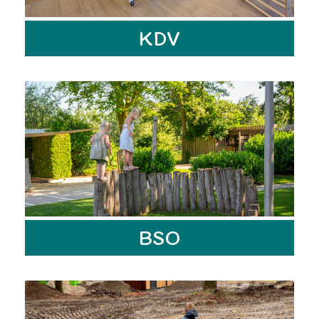
Sfeerimpressie
KDV
Informatie
Vacatures
Tarieven
Contact
BSO