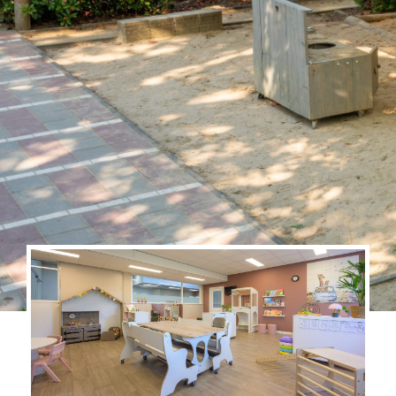
Missie en Visie
Opvangmogelijkheden
BSO
Missie en Visie
Opvangmogelijkheden
Ons team
Kwaliteit
Klachtenregeling
Oudercommissie