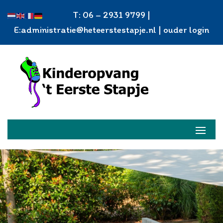
T: 06 – 2931 9799 |
E:
administratie@heteerstestapje.nl
|
ouder login
inschrijven
Home
KDV